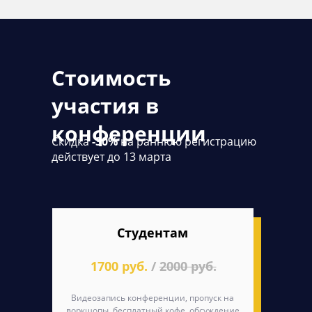
Стоимость
участия в
конференции
Скидка
-30%
на раннюю регистрацию
действует до 13 марта
Студентам
1700 руб.
/
2000 руб.
Видеозапись конференции, пропуск на
воркшопы, бесплатный кофе, обсуждение