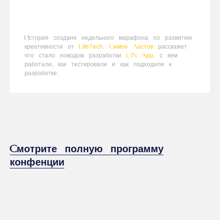
История созданя недельного марафона по развитию
креативности от
LifeTech
.
Симон Ластов
расскажет
что стало поводом разработки
CIN App
, с кем
работали, как тестировали и как подходили к
разработке.
Смотрите полную программу
конфенции