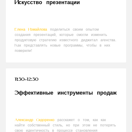
Искусство презентации
Елена Измайлова
поделиться своим опытом
создания презентаций, которые смогли изменить
продуктовую стратегию известного диджитал агенства.
Как представлять новые программы, чтобы в них
поверили!
11:30–12:30
Эффективные инструменты продаж
Александр Сидоренко
расскажет о том, как как
найти собственный стиль, но при этом не потерять
свою идентичность в процессе становления